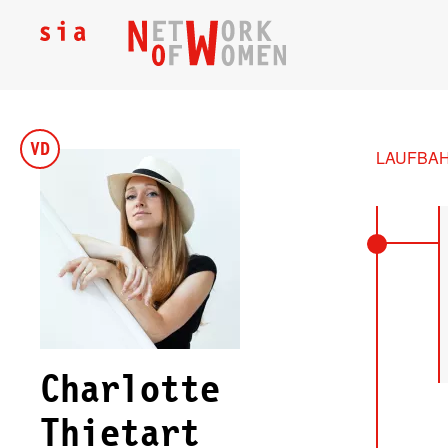
VD
LAUFBA
Charlotte
Thietart